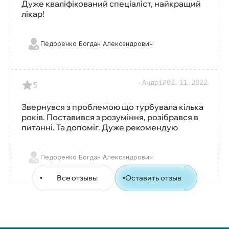
Дуже кваліфікований спеціаліст, найкращий
лікар!
Педоренко Богдан Александрович
Андрій
02.11.2022
5
Звернувся з проблемою що турбувала кілька
років. Поставився з розуміння, розібрався в
питанні. Та допоміг. Дуже рекомендую
Педоренко Богдан Александрович
Все отзывы
Оставить отзыв