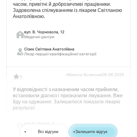
часом, привітні й доброзичливі працівники.
Задоволена спілкуванням із лікарем Світланою
Анатоліївною.
вул. В. Чорновола, 12
Медичні центри
Сізик Світлана Анатоліївна
Лікар першої кваліфікаційної категорії
Микола Колесник
06.08.2026
5
У відповідності з назначеним часом прийняли,
встановили діагноз і призначили лікування. Вже
йду на одужання. Залишилося показати лікарю
результат.
вул. О. Пчілки, 2
Медичні центри
Всі відгуки
Залишити відгук