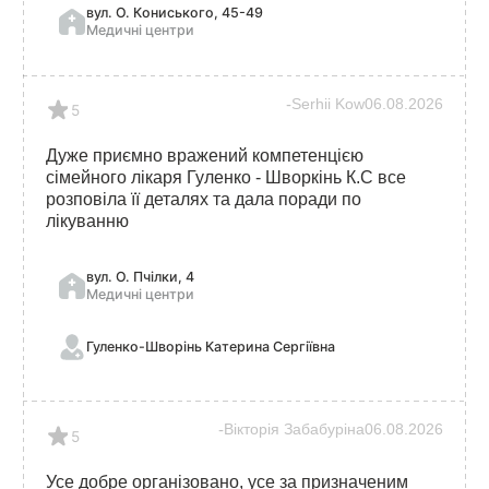
вул. О. Кониського, 45-49
Медичні центри
Serhii Kow
06.08.2026
5
Дуже приємно вражений компетенцією
сімейного лікаря Гуленко - Шворкінь К.С все
розповіла її деталях та дала поради по
лікуванню
вул. О. Пчілки, 4
Медичні центри
Гуленко-Шворінь Катерина Сергіївна
Вікторія Забабуріна
06.08.2026
5
Усе добре організовано, усе за призначеним