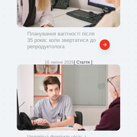
Планування вагітності після
35 років: коли звертатися до
репродуктолога
16 липня 2026
[ Стаття ]
Чоловіча фертильність і