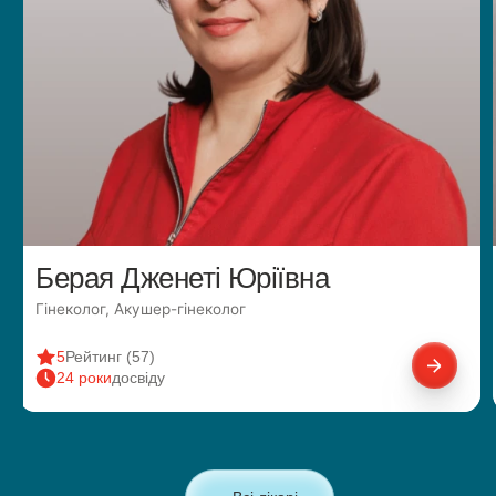
Берая Дженеті Юріївна
Гінеколог, Акушер-гінеколог
5
Рейтинг (57)
24 роки
досвіду