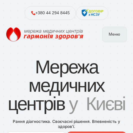
ДОГОВІР
+380 44 294 8445
з НСЗУ
Меню
Мережа
медичних
центрів
у Києві
Рання діагностика. Своєчасні рішення. Впевненість у
здоров’ї.
послуги