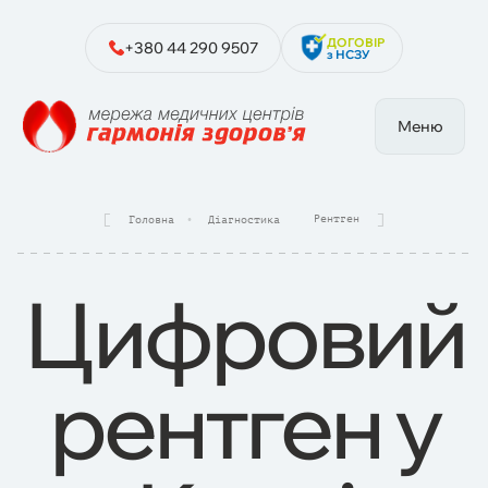
ДОГОВІР
+380 44 290 9507
з НСЗУ
Меню
Рентген
Головна
Діагностика
Цифровий
рентген у