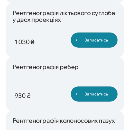
Рентгенографія ліктьового суглоба
у двох проекціях
Записатись
1 030 ₴
Рентгенографія ребер
Записатись
930 ₴
Рентгенографія колоносових пазух