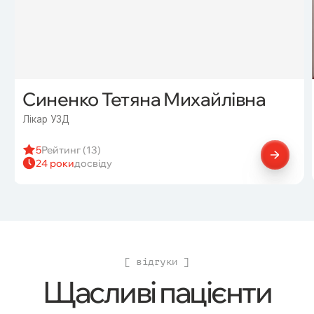
Синенко Тетяна Михайлівна
Лікар УЗД
5
Рейтинг (13)
24 роки
досвіду
[ відгуки ]
Щасливі пацієнти