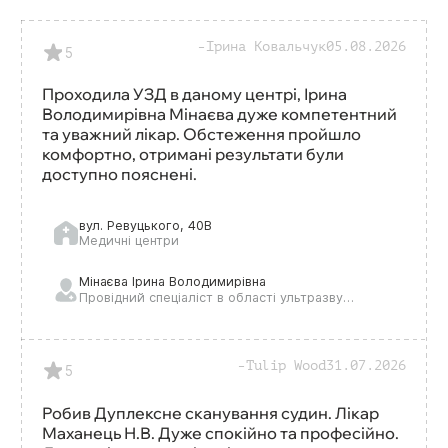
Ірина Ковальчук
05.08.2026
5
Проходила УЗД в даному центрі, Ірина
Володимирівна Мінаєва дуже компетентний
та уважний лікар. Обстеження пройшло
комфортно, отримані результати були
доступно пояснені.
вул. Ревуцького, 40В
Медичні центри
Мінаєва Ірина Володимирівна
Провідний спеціаліст в області ультразвукової діагностики і терапії
Сімейний лікар першої категорії
Tulip Wood
31.07.2026
5
Робив Дуплексне сканування судин. Лікар
Маханець Н.В. Дуже спокійно та професійно.