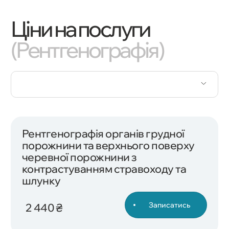
Ціни на послуги
(Рентгенографія)
Рентгенографія органів грудної
порожнини та верхнього поверху
черевної порожнини з
контрастуванням стравоходу та
шлунку
Записатись
2 440 ₴