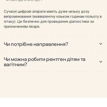
Сучасні цифрові апарати мають дуже низьку дозу
випромінювання (еквівалентну кільком годинам польоту в
літаку). Це безпечно для проведення діагностики за
призначенням лікаря.
Чи потрібне направлення?
Для проходження рентгену бажано мати направлення від
лікаря, щоб фахівець знав, яку саме ділянку та в яких
Чи можна робити рентген дітям та
проекціях потрібно дослідити.
вагітним?
Дітям проводиться за суворими показаннями. Вагітним
рентген призначається лише у критичних випадках, коли
користь перевищує ризики, з використанням захисних
фартухів.