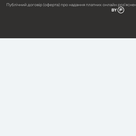
Публічний договір (оферта) про надання платних онлайн роз’ясне