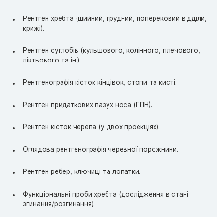
Рентген хребта (шийний, грудний, поперековий відділи,
крижі).
Рентген суглобів (кульшового, колінного, плечового,
ліктьового та ін.).
Рентгенографія кісток кінцівок, стопи та кисті.
Рентген придаткових пазух носа (ППН).
Рентген кісток черепа (у двох проекціях).
Оглядова рентгенографія черевної порожнини.
Рентген ребер, ключиці та лопатки.
Функціональні проби хребта (дослідження в стані
згинання/розгинання).