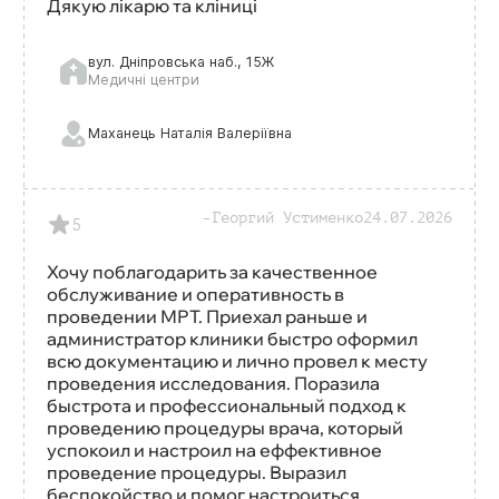
Дякую лікарю та кліниці
вул. Дніпровська наб., 15Ж
Медичні центри
Маханець Наталія Валеріївна
Георгий Устименко
24.07.2026
5
Хочу поблагодарить за качественное
обслуживание и оперативность в
проведении МРТ. Приехал раньше и
администратор клиники быстро оформил
всю документацию и лично провел к месту
проведения исследования. Поразила
быстрота и профессиональный подход к
проведению процедуры врача, который
успокоил и настроил на еффективное
проведение процедуры. Выразил
беспокойство и помог настроиться