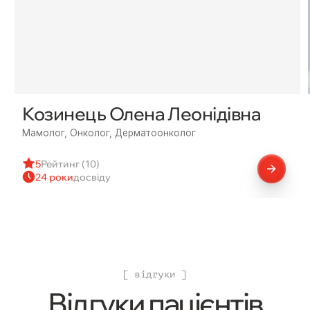
Козинець Олена Леонідівна
Мамолог, Онколог, Дерматоонколог
5
Рейтинг (10)
24 роки
досвіду
[ відгуки ]
Відгуки пацієнтів