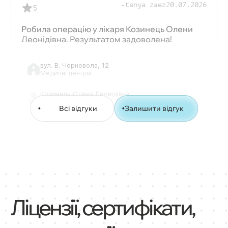
tanya zaez
20.07.2026
5
Робила операцію у лікаря Козинець Олени
Леонідівна. Результатом задоволена!
вул. В. Чорновола, 12
Медичні центри
Козинець Олена Леонідівна
Хірург-онколог
Всі відгуки
Залишити відгук
Лікар вищої кваліфікаційної категорії
Ліцензії, сертифікати,