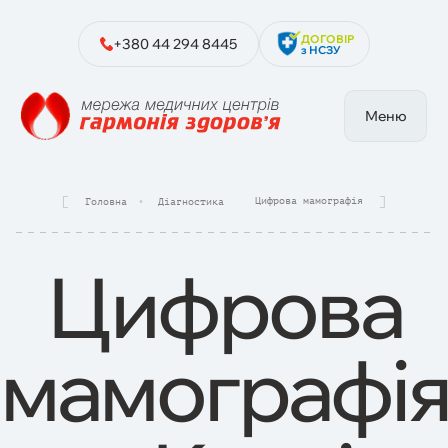
ДОГОВІР
+380 44 294 8445
з НСЗУ
Меню
Цифрова мамографія
Головна
Діагностика
Цифрова
мамографі