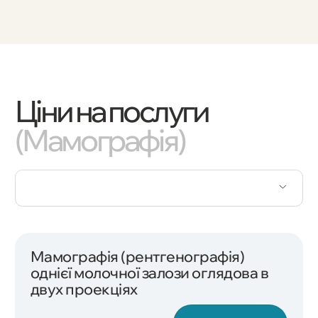
мамографію 1 раз на 2 роки (при відсутності скарг).
часто призначають обидва обстеження одночасно
раку в тисячі разів перевищує цей мінімальний ризик.
Жінкам після 50 років: Щорічно.
(комплексний чекап грудей).
Група ризику: При наявності спадкового фактора
(рак грудей у родичів) або виявлених мутацій генів
BRCA1/2, графік обстежень складається
індивідуально мамологом.
Ціни на послуги
(Мамографія)
Мамографія (рентгенографія)
однієї молочної залози оглядова в
двух проекціях