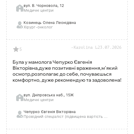
вул. В. Чорновола, 12
Медичні центри
Козинець Олена Леонідівна
Хірург-онколог
Лікар вищої кваліфікаційної категорії
Karolina L
23.07.2026
5
Була у мамолога Чепурко Євгенія
Вікторівна,дуже позитивні враження,мʼякий
осмотр,розполагає до себе, почуваєшься
комфортно, дуже рекомендую та задоволена!
вул. Дніпровська наб., 15Ж
Медичні центри
Чепурко Євгенія Вікторівна
Провідний спеціаліст (підвищена вартість консультації)