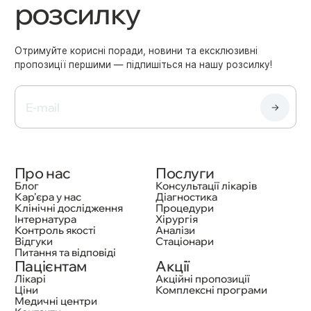
розсилку
Отримуйте корисні поради, новини та ексклюзивні
пропозиції першими — підпишіться на нашу розсилку!
Про нас
Послуги
Блог
Консультації лікарів
Кар'єра у нас
Діагностика
Клінічні дослідження
Процедури
Інтернатура
Хірургія
Контроль якості
Аналізи
Відгуки
Стаціонари
Питання та відповіді
Пацієнтам
Акції
Лікарі
Акційні пропозиції
Ціни
Комплексні програми
Медичні центри