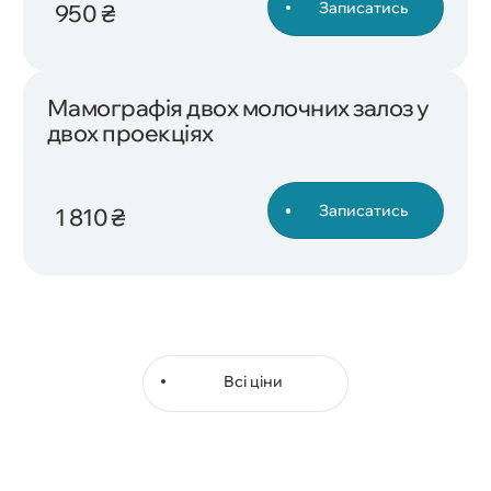
Записатись
950 ₴
Мамографія двох молочних залоз у
двох проекціях
Записатись
1 810 ₴
Всі ціни