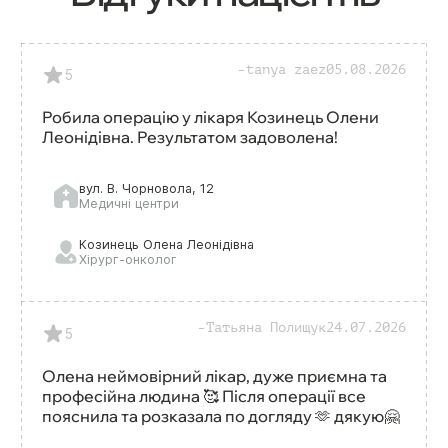
tanya zaez
05.08.2026
5
Робила операцію у лікаря Козинець Олени
Леонідівна. Результатом задоволена!
вул. В. Чорновола, 12
Медичні центри
Козинець Олена Леонідівна
Хірург-онколог
Лікар вищої кваліфікаційної категорії
Татьяна Полищук
24.07.2026
5
Олена неймовірний лікар, дуже приємна та
професійна людина 🥰 Після операції все
пояснила та розказала по догляду 🫶 дякую🤗