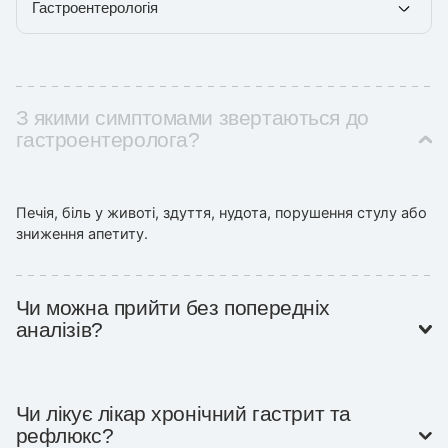
Гастроентерологія
З якими симптомами звертаються до
гастроентеролога?
Печія, біль у животі, здуття, нудота, порушення стулу або
зниження апетиту.
Чи можна прийти без попередніх
аналізів?
Так, лікар призначить необхідні обстеження після первинної 
Чи лікує лікар хронічний гастрит та
рефлюкс?