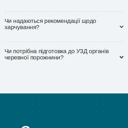
Так, гастроентеролог займається лікуванням хронічних і фу
захворювань травної системи.
Чи надаються рекомендації щодо
харчування?
Так, лікар складає індивідуальні рекомендації щодо дієти т
життя.
Чи потрібна підготовка до УЗД органів
черевної порожнини?
Так, підготовка залежить від типу обстеження — інформаці
адміністратор.