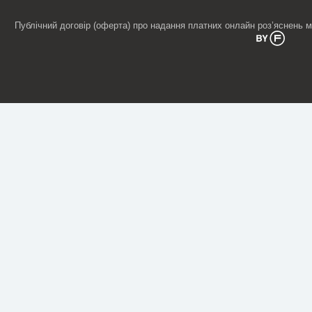
Публічний договір (оферта) про надання платних онлайн роз’яснень 