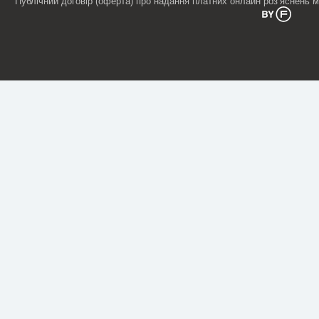
Публічний договір (оферта) про надання платних онлайн роз’яснень 