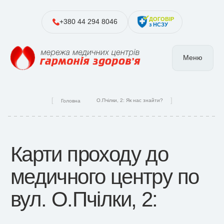
ДОГОВІР
+380 44 294 8046
з НСЗУ
Меню
О.Пчілки, 2: Як нас знайти?
Головна
Карти проходу до
медичного центру по
вул. О.Пчілки, 2: