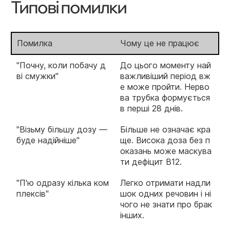
Типові помилки
Помилка
Чому це не працює
"Почну, коли побачу д
До цього моменту най
ві смужки"
важливіший період вж
е може пройти. Нерво
ва трубка формується
в перші 28 днів.
"Візьму більшу дозу —
Більше не означає кра
буде надійніше"
ще. Висока доза без п
оказань може маскува
ти дефіцит B12.
"П'ю одразу кілька ком
Легко отримати надли
плексів"
шок одних речовин і ні
чого не знати про брак
інших.