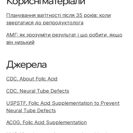
Корисні матеріали
Планування вагітності після 35 років: коли
звертатися до репродуктолога
АМГ: як зрозуміти результат і що робити, якщо
він низький
Джерела
CDC. About Folic Acid
CDC. Neural Tube Defects
USPSTF. Folic Acid Supplementation to Prevent
Neural Tube Defects
ACOG. Folic Acid Supplementation