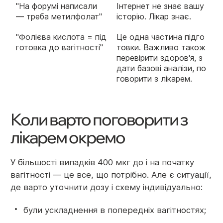
"На форумі написали
Інтернет не знає вашу
— треба метилфолат"
історію. Лікар знає.
"Фолієва кислота = під
Це одна частина підго
готовка до вагітності"
товки. Важливо також
перевірити здоров'я, з
дати базові аналізи, по
говорити з лікарем.
Коли варто поговорити з
лікарем окремо
У більшості випадків 400 мкг до і на початку
вагітності — це все, що потрібно. Але є ситуації,
де варто уточнити дозу і схему індивідуально:
були ускладнення в попередніх вагітностях;