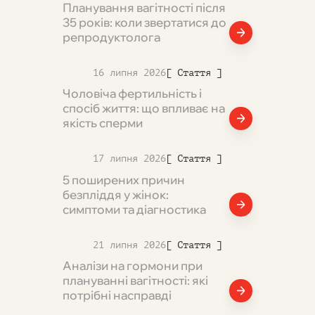
Планування вагітності після
35 років: коли звертатися до
репродуктолога
16 липня 2026
[ Стаття ]
Чоловіча фертильність і
спосіб життя: що впливає на
якість сперми
17 липня 2026
[ Стаття ]
5 поширених причин
безпліддя у жінок:
симптоми та діагностика
21 липня 2026
[ Стаття ]
Аналізи на гормони при
плануванні вагітності: які
потрібні насправді