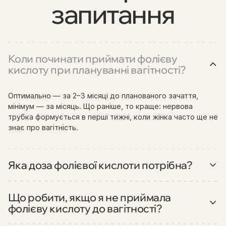
запитання
Коли починати приймати фолієву
кислоту при плануванні вагітності?
Оптимально — за 2–3 місяці до планованого зачаття,
мінімум — за місяць. Що раніше, то краще: нервова
трубка формується в перші тижні, коли жінка часто ще не
знає про вагітність.
Яка доза фолієвої кислоти потрібна?
Для більшості жінок — 400 мкг на добу. Більша доза
призначається лише за конкретними показаннями —
Що робити, якщо я не приймала
самостійно збільшувати не варто.
фолієву кислоту до вагітності?
Не панікуйте. Починайте прийом після підтвердження