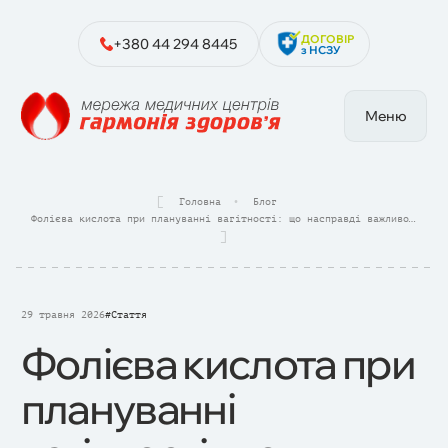
ДОГОВІР
+380 44 294 8445
з НСЗУ
Меню
Головна
Блог
Фолієва кислота при плануванні вагітності: що насправді важливо знати
29 травня 2026
#Стаття
Фолієва кислота при
плануванні