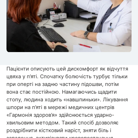
Пацієнти описують цей дискомфорт як відчуття
цвяха у п’яті. Спочатку болючість турбує тільки
при оперті на задню частину підошви, потім
вона стає постійною. Намагаючись щадити
стопу, людина ходить «навшпиньки». Лікування
шпори на п’яті в мережі медичних центрів
«Гармонія здоров’я» здійснюється ударно-
хвильовим методом. Такий спосіб дозволяє
роздрібнити кістковий наріст, зняти біль і