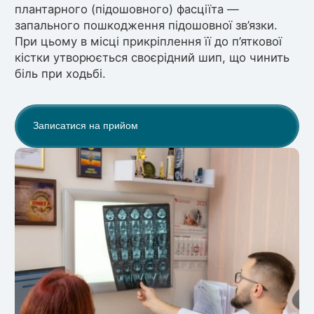
плантарного (підошовного) фасціїта —
запального пошкодження підошовної зв’язки.
При цьому в місці прикріплення її до п’яткової
кістки утворюється своєрідний шип, що чинить
біль при ходьбі.
Записатися на прийом