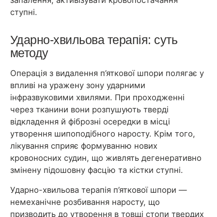
запалення, активізувати кровопостачання
ступні.
Ударно-хвильова терапія: суть
методу
Операція з видалення п’яткової шпори полягає у
впливі на уражену зону ударними
інфразвуковими хвилями. При проходженні
через тканини вони розпушують тверді
відкладення й фіброзні осередки в місці
утворення шипоподібного наросту. Крім того,
лікування сприяє формуванню нових
кровоносних судин, що живлять дегенеративно
змінену підошовну фасцію та кістки ступні.
Ударно-хвильова терапія п’яткової шпори —
немеханічне розбивання наросту, що
призводить до утворення в товщі стопи твердих