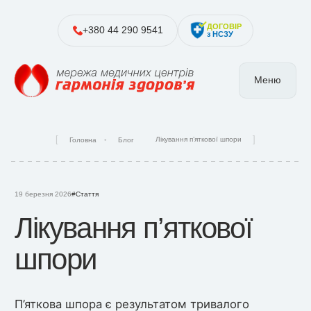
ДОГОВІР
+380 44 290 9541
з НСЗУ
Меню
Лікування п’яткової шпори
Головна
Блог
19 березня 2026
#Стаття
Лікування п’яткової
шпори
П’яткова шпора є результатом тривалого