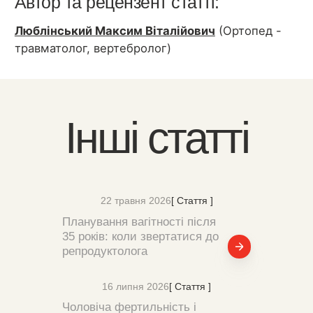
Автор та рецензент статті:
Люблінський Максим Віталійович
(Ортопед -
травматолог, вертебролог)
Інші статті
22 травня 2026
[ Стаття ]
Планування вагітності після
35 років: коли звертатися до
репродуктолога
16 липня 2026
[ Стаття ]
Чоловіча фертильність і