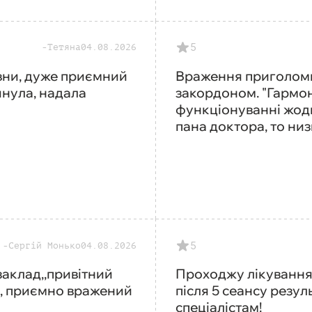
5
Тетяна
04.08.2026
ївни, дуже приємний
Враження приголомшл
янула, надала
закордоном. "Гармон
функціонуванні жод
пана доктора, то низ
5
Сергій Монько
04.08.2026
заклад,,привітний
Проходжу лікування 
в, приємно вражений
після 5 сеансу резул
спеціалістам!