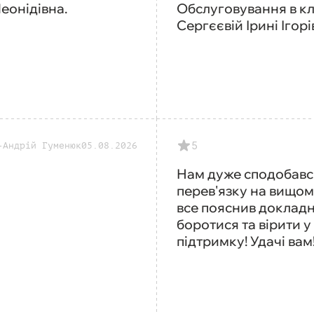
еонідівна.
Обслуговування в клі
Сергєєвій Ірині Ігор
5
Андрій Гуменюк
05.08.2026
Нам дуже сподобався
перев'язку на вищому
все пояснив докладн
боротися та вірити 
підтримку! Удачі вам