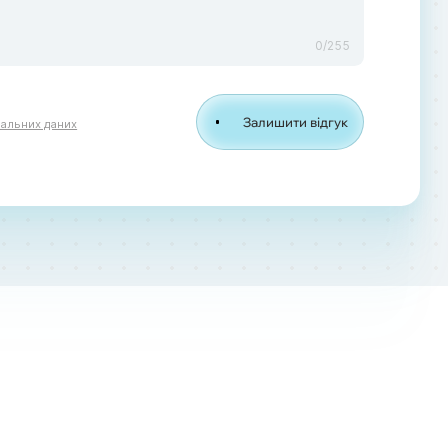
0
/255
Залишити відгук
альних даних