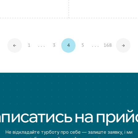
1
...
3
4
5
...
168
писатись на при
Не відкладайте турботу про себе — залиште заявку, і ми