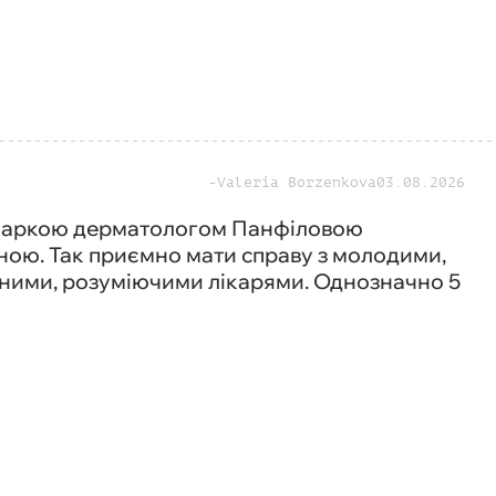
Valeria Borzenkova
03.08.2026
ікаркою дерматологом Панфіловою
ною. Так приємно мати справу з молодими,
сними, розуміючими лікарями. Однозначно 5