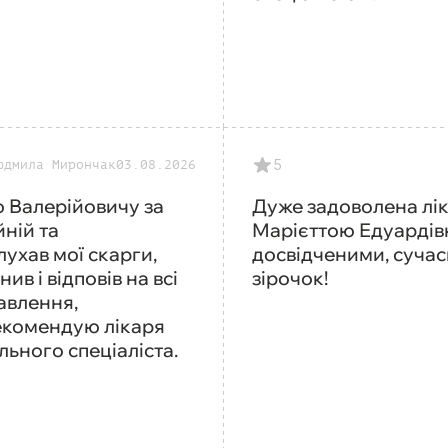
5
юдмила Мирончак
03.08.2026
ю Валерійовичу за
Дуже задоволена л
ній та
Марієттою Едуардів
ухав мої скарги,
досвідченими, суча
ив і відповів на всі
зірочок!
авлення,
рекомендую лікаря
льного спеціаліста.