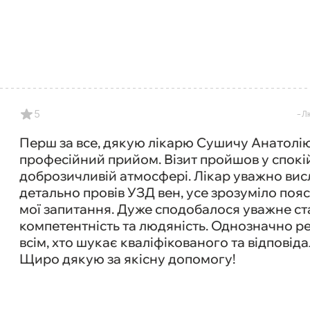
5
Л
Перш за все, дякую лікарю Сушичу Анатолі
професійний прийом. Візит пройшов у спокій
доброзичливій атмосфері. Лікар уважно висл
детально провів УЗД вен, усе зрозуміло поясн
мої запитання. Дуже сподобалося уважне ст
компетентність та людяність. Однозначно 
всім, хто шукає кваліфікованого та відповіда
Щиро дякую за якісну допомогу!