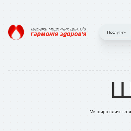
Послуги
Щ
Ми щиро вдячні кож