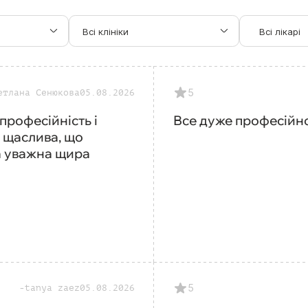
Всі клініки
Всі лікарі
5
етлана Сенюкова
05.08.2026
професійність і
Все дуже професійно
а щаслива, що
а уважна щира
5
tanya zaez
05.08.2026