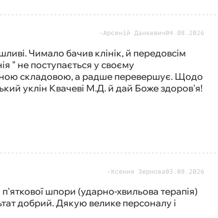
Арсеній Данкевич
04.08.2026
иві. Чимало бачив клінік, й передовсім
ія " не поступається у своєму
ною складовою, а радше перевершує. Щодо
ький уклін Квачеві М.Д. й дай Боже здоров'я!
Ксения Зернова
03.08.2026
п'яткової шпори (ударно-хвильова терапія)
ьтат добрий. Дякую велике персоналу і