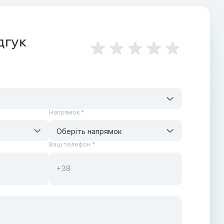
дгук
Напрямок *
Оберіть напрямок
Ваш телефон *