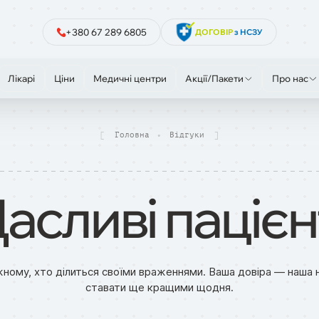
+380 67 289 6805
ДОГОВІР
з НСЗУ
Лікарі
Ціни
Медичні центри
Акції/Пакети
Про нас
Головна
Відгуки
асливі пацієн
ному, хто ділиться своїми враженнями. Ваша довіра — наша 
ставати ще кращими щодня.