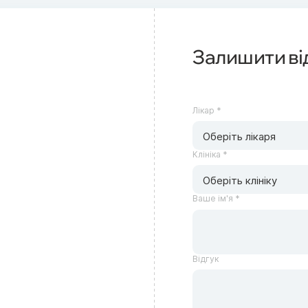
Залишити ві
Лікар *
Оберіть лікаря
Клініка *
Оберіть клініку
Ваше ім'я *
Відгук