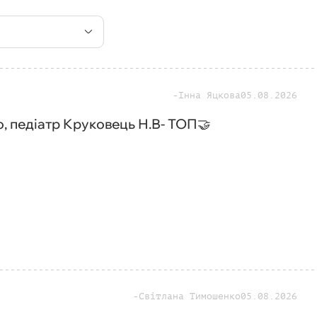
Інна Яцкова
05.08.2026
, педіатр Круковець Н.В- ТОП🤝
Світлана Тимошенко
05.08.2026